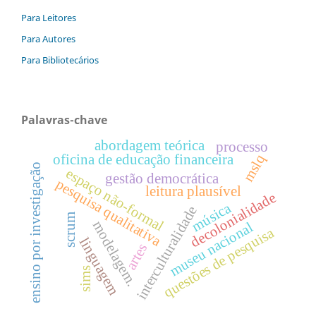
Para Leitores
Para Autores
Para Bibliotecários
Palavras-chave
abordagem teórica
processo
oficina de educação financeira
mslq
ensino por investigação
espaço não-formal
gestão democrática
pesquisa qualitativa
leitura plausível
decolonialidade
música
interculturalidade
scrum
modelagem.
museu nacional
questões de pesquisa
linguagem
artes
sims