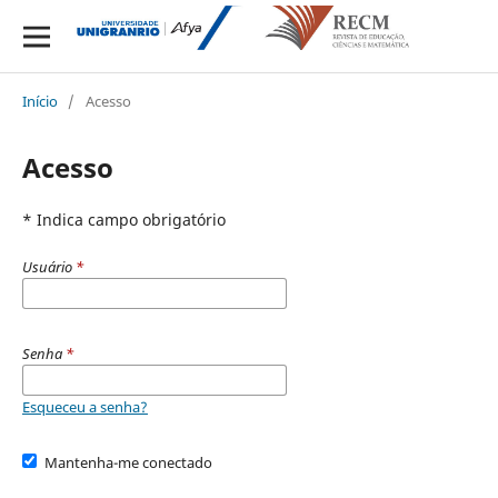
Início
/
Acesso
Acesso
* Indica campo obrigatório
Usuário
*
Senha
*
Esqueceu a senha?
Mantenha-me conectado