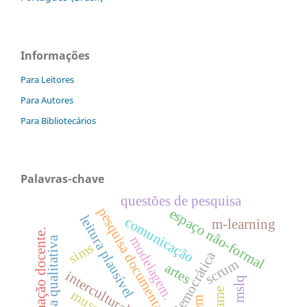
Informações
Para Leitores
Para Autores
Para Bibliotecários
Palavras-chave
questões de pesquisa
pesquisa documental
espaço não-formal
leitura plausível
comunicação
m-learning
formação docente.
modelagem.
pesquisa qualitativa
sims
gestão democrática
scrum
artes
interculturalidade
mslq