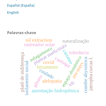
Español (España)
English
Palavras-chave
oil extraction
naturalização
rastreador solar
plantas medicinais
aalagamento
cártamo
tolerância
platô de indiferença
espaço doméstico
caatinga
crambe abyssinica
jatropha curcas l.
covid
isolamento social
zea mays
letramento
cuidado
gênero
alelopatia
nft
automação hidropônica