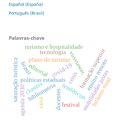
Español (España)
Português (Brasil)
Palavras-chave
turismo e hospitalidade
formação superior
tecnologia
vosviewer.
plano de turismo
saturação turística
ensino remoto
brasil
covid-19
editorial
mobilidades justas
crisis
turismo rural
políticas estaduais
clusters
bibliometria
tendências
agenda 2030
docentes
raisa
festival